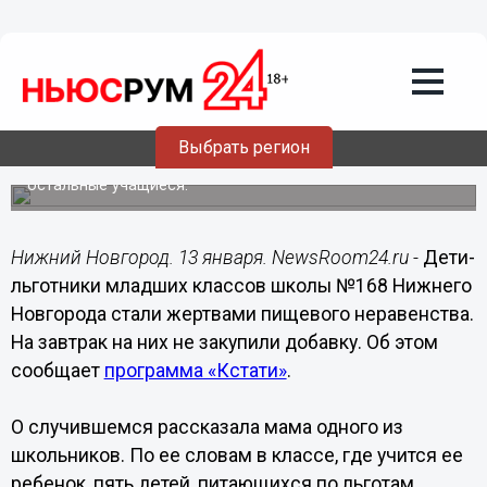
Подробно
13.01.2021
10:15
В нижегородской школе дети-
льготники стали жертвами «пищевого
неравенства»
Выбрать регион
Им не досталась добавка, которую получили все
остальные учащиеся.
Нижний Новгород. 13 января. NewsRoom24.ru -
Дети-
льготники младших классов школы №168 Нижнего
Новгорода стали жертвами пищевого неравенства.
На завтрак на них не закупили добавку. Об этом
сообщает
программа «Кстати»
.
О случившемся рассказала мама одного из
школьников. По ее словам в классе, где учится ее
ребенок, пять детей, питающихся по льготам.