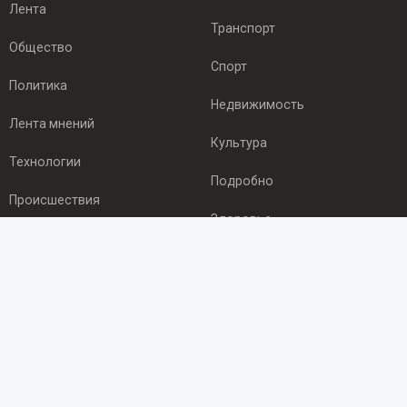
Лента
Транспорт
Общество
Спорт
Политика
Недвижимость
Лента мнений
Культура
Технологии
Подробно
Происшествия
Здоровье
Экономика
ПОДПИСКА
Подпишись на рассылку NEWSROOM24
и будь
в курсе новостей в своём городе:
Подписаться