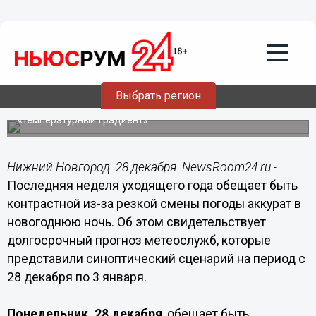
Подробно
28.12.2020
02:31
Последняя неделя 2020 года принесет
в Нижний Новгород снег и морозы
Выбрать регион
Научный руководитель Гидрометцентра РФ пообещал
«температурный градиент».
Нижний Новгород. 28 декабря. NewsRoom24.ru -
Последняя неделя уходящего года обещает быть
контрастной из-за резкой смены погоды аккурат в
новогоднюю ночь. Об этом свидетельствует
долгосрочный прогноз метеослужб, которые
представили синоптический сценарий на период с
28 декабря по 3 января.
Понедельник, 28 декабря
, обещает быть