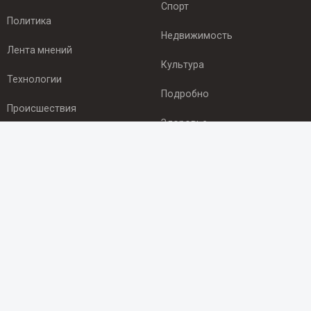
Спорт
Политика
Недвижимость
Лента мнений
Культура
Технологии
Подробно
Происшествия
Здоровье
Экономика
ПОДПИСКА
Подпишись на рассылку NEWSROOM24
и будь
в курсе новостей в своём городе:
Подписаться
© 2012 - 2025 ООО "Ньюсрум" (ИА Newsroom24 (Ньюсрум24).