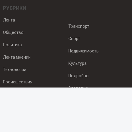
РУБРИКИ
Лента
Транспорт
Общество
Спорт
Политика
Недвижимость
Лента мнений
Культура
Технологии
Подробно
Происшествия
Здоровье
Экономика
ПОДПИСКА
Подпишись на рассылку NEWSROOM24
и будь
в курсе новостей в своём городе: