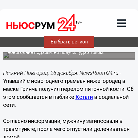
Подробно
26.12.2020
08:08
Нижегородский Гринч получил
перелом пятки при падении с трамвая
Выбрать регион
Пранкер планировал разбрасывать с крыши трамвая
новогодние подарки, но получил удар током.
Нижний Новгород. 26 декабря. NewsRoom24.ru -
Упавший с новогоднего трамвая нижегородец в
маске Гринча получил перелом пяточной кости. Об
этом сообщается в паблике
Кстати
в социальной
сети.
Согласно информации, мужчину загипсовали в
травмпункте, после чего отпустили долечиваться
домой.