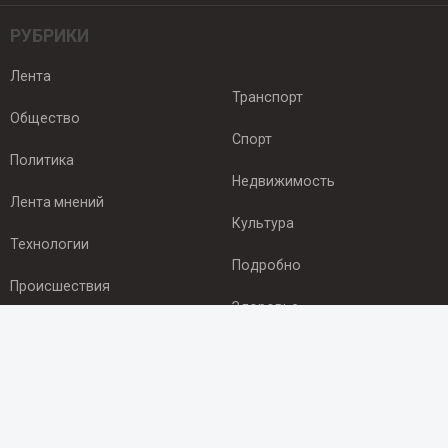
РУБРИКИ
Лента
Транспорт
Общество
Спорт
Политика
Недвижимость
Лента мнений
Культура
Технологии
Подробно
Происшествия
Здоровье
Экономика
ПОДПИСКА
Подпишись на рассылку NEWSROOM24
и будь
в курсе новостей в своём городе: