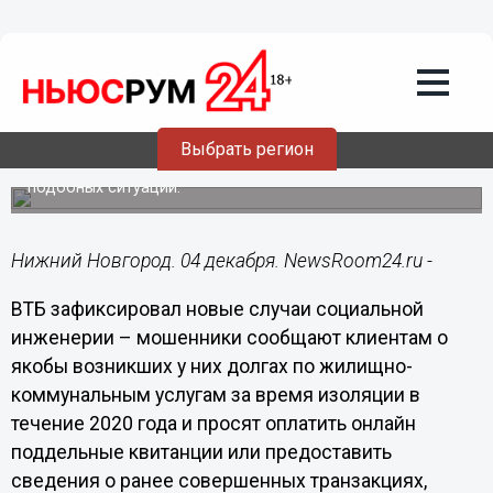
Подробно
04.12.2020
18:04
ВТБ: мошенники пытаются взыскать с
клиентов «долги» по ЖКХ за время
изоляции
Выбрать регион
Несколько клиентов обратились в банк с описанием
подобных ситуаций.
Нижний Новгород. 04 декабря. NewsRoom24.ru -
ВТБ зафиксировал новые случаи социальной
инженерии – мошенники сообщают клиентам о
якобы возникших у них долгах по жилищно-
коммунальным услугам за время изоляции в
течение 2020 года и просят оплатить онлайн
поддельные квитанции или предоставить
сведения о ранее совершенных транзакциях,