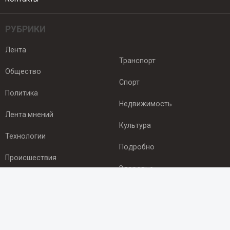
РУБРИКИ
Лента
Транспорт
Общество
Спорт
Политика
Недвижимость
Лента мнений
Культура
Технологии
Подробно
Происшествия
Здоровье
Экономика
ПОДПИСКА
Подпишись на рассылку NEWSROOM24
и будь
в курсе новостей в своём городе: