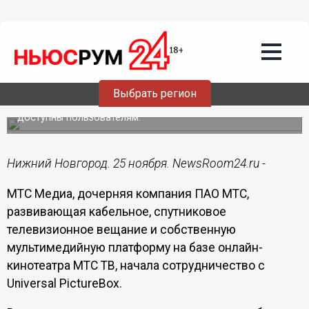
Подробно
25.11.2020
16:20
Онлайн-кинотеатр МТС ТВ начал
сотрудничать с Universal PictureBox
Выбрать регион
Первые фильмы от голливудской киностудии уже
доступны пользователям.
Нижний Новгород. 25 ноября. NewsRoom24.ru -
МТС Медиа, дочерняя компания ПАО МТС,
развивающая кабельное, спутниковое
телевизионное вещание и собственную
мультимедийную платформу на базе онлайн-
кинотеатра МТС ТВ, начала сотрудничество с
Universal PictureBox.