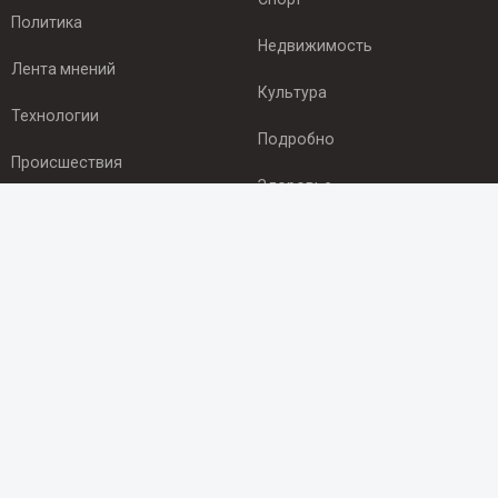
Политика
Недвижимость
Лента мнений
Культура
Технологии
Подробно
Происшествия
Здоровье
Экономика
ПОДПИСКА
Подпишись на рассылку NEWSROOM24
и будь
в курсе новостей в своём городе:
Подписаться
© 2012 - 2025 ООО "Ньюсрум" (ИА Newsroom24 (Ньюсрум24).