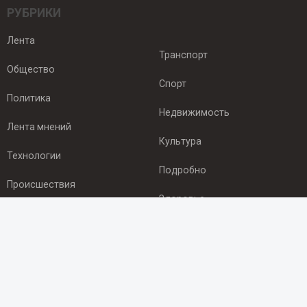
РУБРИКИ
Лента
Транспорт
Общество
Спорт
Политика
Недвижимость
Лента мнений
Культура
Технологии
Подробно
Происшествия
Здоровье
Экономика
ПОДПИСКА
Подпишись на рассылку NEWSROOM24
и будь
в курсе новостей в своём городе: