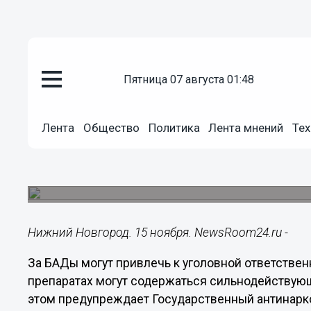
Подробно
пятница 07 августа 01:48
15.11.2020
10:50
Нижегородцев предупредили об
Лента
Общество
Политика
Лента мнений
Тех
за покупку зарубежных БАДов
В приобретаемых за рубежом препаратах могу
вещества, опасные для здоровья.
Нижний Новгород. 15 ноября. NewsRoom24.ru -
За БАДы могут привлечь к уголовной ответстве
препаратах могут содержаться сильнодействующ
этом предупреждает Государственный антинарк