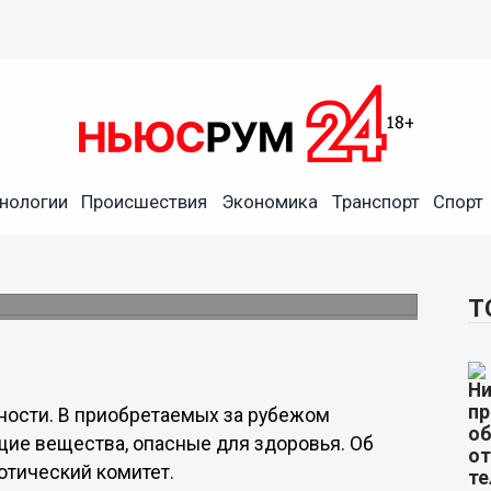
 уголовной ответственности
нологии
Происшествия
Экономика
Транспорт
Спорт
т содержаться сильнодействующие
Т
нности. В приобретаемых за рубежом
ие вещества, опасные для здоровья. Об
отический комитет.