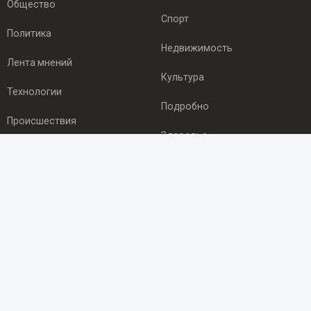
Общество
Спорт
Политика
Недвижимость
Лента мнений
Культура
Технологии
Подробно
Происшествия
Здоровье
Экономика
ПОДПИСКА
Подпишись на рассылку NEWSROOM24
и будь
в курсе новостей в своём городе:
Подписаться