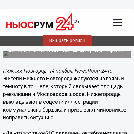
Подробно
14.11.2020
11:57
Нижегородцы возмущены темнотой и
мусором в тоннеле на Московском
Выбрать регион
вокзале
Жители просят навести в подземном переходе порядок.
Нижний Новгород. 14 ноября. NewsRoom24.ru -
Жители Нижнего Новгорода жалуются на грязь и
темноту в тоннеле, который связывает площадь
революции и Московское шоссе. Нижегородцы
выкладывают в соцсети иллюстрации
коммунального бардака и призывают чиновников
исправить ситуацию.
«Да что это такое?! С середины октября нет света,