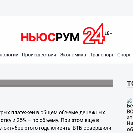
т всех переводов клиентов
нологии
Происшествия
Экономика
Транспорт
Спорт
истемы быстрых платежей в ВТБ выросло в 5
Т
стрых платежей в общем объеме денежных
ству и 25% – по объему. При этом еще в
ре-октябре этого года клиенты ВТБ совершили