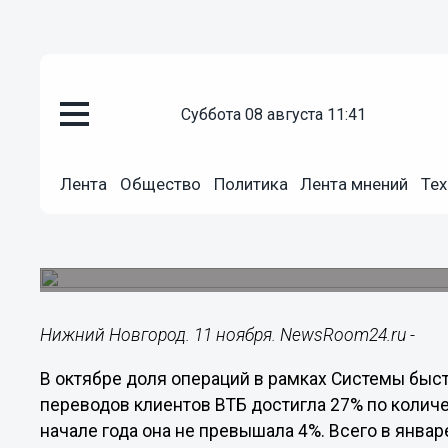
Подробно
суббота 08 августа 11:41
11.11.2020
14:29
Доля СБП достигла четверти о
Лента
Общество
Политика
Лента мнений
Тех
ВТБ
С начала текущего года число пользователей С
раз, превысив 1,8 млн человек.
Нижний Новгород. 11 ноября. NewsRoom24.ru -
В октябре доля операций в рамках Системы бы
переводов клиентов ВТБ достигла 27% по количе
начале года она не превышала 4%. Всего в янва