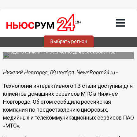
Подробно
09.11.2020
10:23
Нижегородцам стали доступны
передачи «из прошлого» и голосовое
Выбрать регион
управление телепросмотром
Подключение IP TV бесплатно для всех абонентов.
Нижний Новгород. 09 ноября. NewsRoom24.ru -
Технологии интерактивного ТВ стали доступны для
клиентов домашних сервисов МТС в Нижнем
Новгороде. Об этом сообщила российская
компания по предоставлению цифровых,
медийных и телекоммуникационных сервисов ПАО
«МТС».