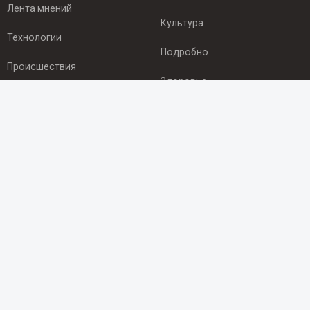
Лента мнений
Культура
Технологии
Подробно
Происшествия
Здоровье
Экономика
ПОДПИСКА
Подпишись на рассылку NEWSROOM24
и будь
в курсе новостей в своём городе:
Подписаться
© 2012 - 2025 ООО "Ньюсрум" (ИА Newsroom24 (Ньюсрум24).
Учредитель — ООО "Ньюсрум"
Свидетельство о регистрации СМИ ИА № ФС 77 - 45920 от 22.07.2011г.
выдано Федеральной службой по надзору в сфере связи,
информационных технологий и массовый коммуникаций.