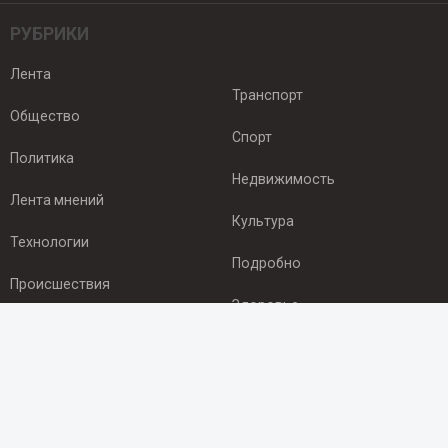
РУБРИКИ
Лента
Транспорт
Общество
Спорт
Политика
Недвижимость
Лента мнений
Культура
Технологии
Подробно
Происшествия
Здоровье
Экономика
ПОДПИСКА
Подпишись на рассылку NEWSROOM24
и будь
в курсе новостей в своём городе: