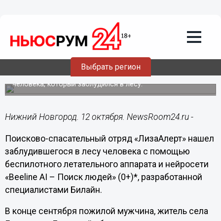
Подробно
12.10.2020
14:09
В поисках потерявшихся людей отряду
«Лиза Алерт» будет помогать
нейросеть
Выбрать регион
Благодаря разработке Билайн уже удалось спасти
человека, который заблудился в лесу.
Нижний Новгород. 12 октября. NewsRoom24.ru -
Поисково-спасательный отряд «ЛизаАлерт» нашел
заблудившегося в лесу человека с помощью
беспилотного летательного аппарата и нейросети
«Beeline AI – Поиск людей» (0+)*, разработанной
специалистами Билайн.
В конце сентября пожилой мужчина, житель села