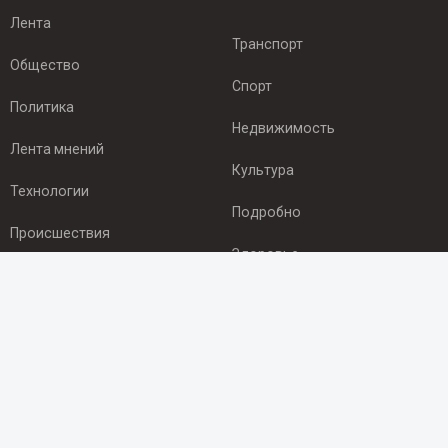
Лента
Транспорт
Общество
Спорт
Политика
Недвижимость
Лента мнений
Культура
Технологии
Подробно
Происшествия
Здоровье
Экономика
ПОДПИСКА
Подпишись на рассылку NEWSROOM24
и будь
в курсе новостей в своём городе: