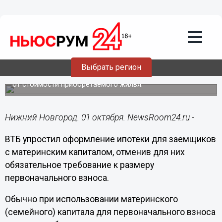
Подробно
01.10.2020
17:12
ВТБ отменил первый взнос по ипотеке
для клиентов с маткапиталом
Выбрать регион
Предложение доступно при условии, что клиент имеет
право на получение маткапитала в размере не менее 10%
от стоимости приобретаемого жилья.
Нижний Новгород. 01 октября. NewsRoom24.ru -
ВТБ упростил оформление ипотеки для заемщиков
с материнским капиталом, отменив для них
обязательное требование к размеру
первоначального взноса.
Обычно при использовании материнского
(семейного) капитала для первоначального взноса