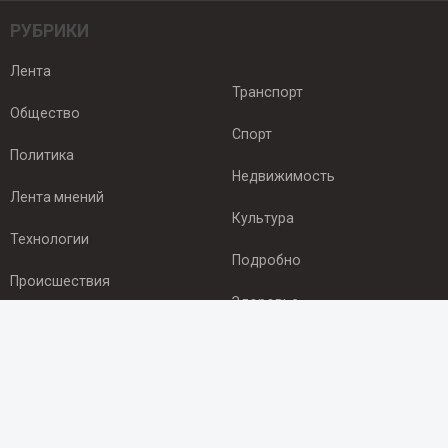
РУБРИКИ
Лента
Транспорт
Общество
Спорт
Политика
Недвижимость
Лента мнений
Культура
Технологии
Подробно
Происшествия
Здоровье
Экономика
ПОДПИСКА
Подпишись на рассылку NEWSROOM24
и будь
в курсе новостей в своём городе: