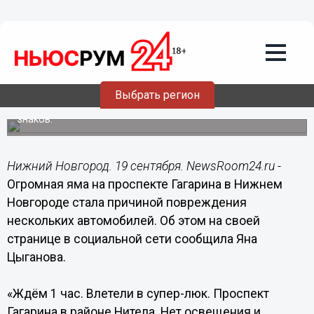
Подробно
19.09.2020
10:05
Яма на проспекте Гагарина стала
ловушкой для нижегородских
автомобилистов
Выбрать регион
По словам очевидцев, вблизи нет опознавательных
знаков.
Нижний Новгород. 19 сентября. NewsRoom24.ru -
Огромная яма на проспекте Гагарина в Нижнем
Новгороде стала причиной повреждения
нескольких автомобилей. Об этом на своей
странице в социальной сети сообщила Яна
Цыганова.
«Ждём 1 час. Влетели в супер-люк. Проспект
Гагарина в районе Нитела. Нет освещения и