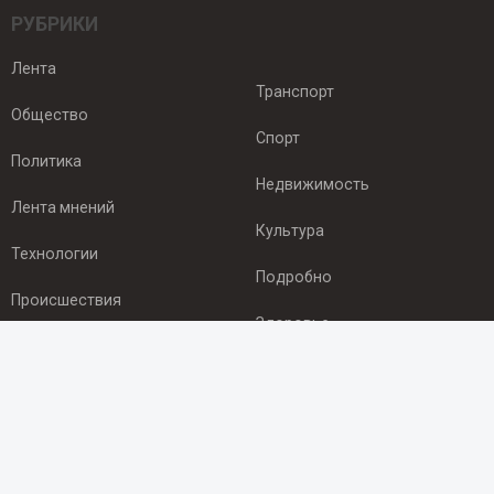
РУБРИКИ
Лента
Транспорт
Общество
Спорт
Политика
Недвижимость
Лента мнений
Культура
Технологии
Подробно
Происшествия
Здоровье
Экономика
ПОДПИСКА
Подпишись на рассылку NEWSROOM24
и будь
в курсе новостей в своём городе: