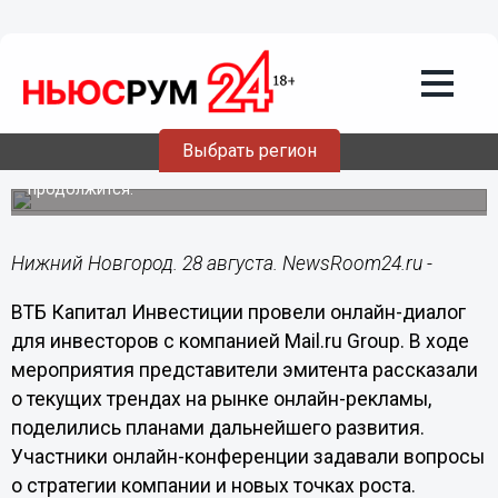
Подробно
28.08.2020
16:32
ВТБ Капитал Инвестиции: интернет-
компании перспективны для вложений
в текущих условиях
Выбрать регион
Переток рекламных бюджетов в сторону онлайн
продолжится.
Нижний Новгород. 28 августа. NewsRoom24.ru -
ВТБ Капитал Инвестиции провели онлайн-диалог
для инвесторов с компанией Mail.ru Group. В ходе
мероприятия представители эмитента рассказали
о текущих трендах на рынке онлайн-рекламы,
поделились планами дальнейшего развития.
Участники онлайн-конференции задавали вопросы
о стратегии компании и новых точках роста.