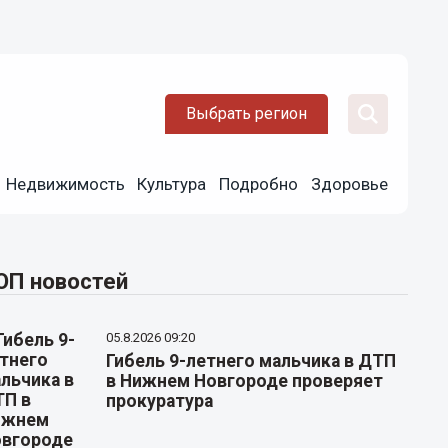
Выбрать регион
Недвижимость
Культура
Подробно
Здоровье
ОП новостей
05.8.2026 09:20
Гибель 9-летнего мальчика в ДТП
в Нижнем Новгороде проверяет
прокуратура