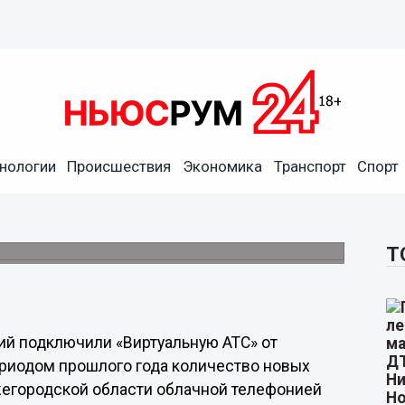
или преимущества
нологии
Происшествия
Экономика
Транспорт
Спорт
екома»
го года количество новых клиентов
Т
ий подключили «Виртуальную АТС» от
ериодом прошлого года количество новых
жегородской области облачной телефонией