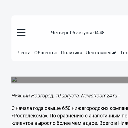
Подробно
четверг 06 августа 04:48
10.08.2020
15:23
Нижегородские компании оцен
Лента
Общество
Политика
Лента мнений
Тех
«Виртуальной АТС» от «Ростел
По сравнению с аналогичным периодом прошло
выросло более чем вдвое.
Нижний Новгород. 10 августа. NewsRoom24.ru -
С начала года свыше 650 нижегородских компан
«Ростелекома». По сравнению с аналогичным п
клиентов выросло более чем вдвое. Всего в Ни