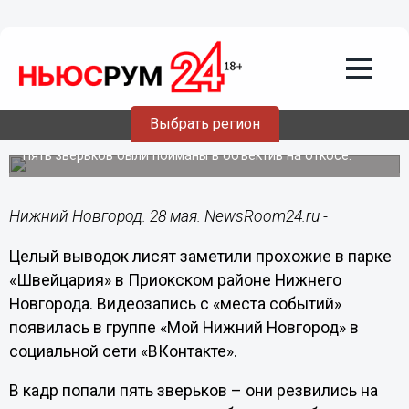
Подробно
28.05.2020
07:45
В нижегородском парке «Швейцария»
Выбрать регион
заметили выводок лисят
Пять зверьков были пойманы в объектив на откосе.
Нижний Новгород. 28 мая. NewsRoom24.ru -
Целый выводок лисят заметили прохожие в парке
«Швейцария» в Приокском районе Нижнего
Новгорода. Видеозапись с «места событий»
появилась в группе «Мой Нижний Новгород» в
социальной сети «ВКонтакте».
В кадр попали пять зверьков – они резвились на