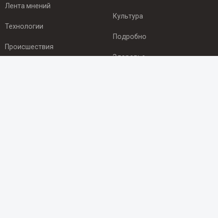
Лента мнений
Культура
Технологии
Подробно
Происшествия
Здоровье
Экономика
ПОДПИСКА
Подпишись на рассылку NEWSROOM24
и будь
в курсе новостей в своём городе:
Подписаться
© 2012 - 2025 ООО "Ньюсрум" (ИА Newsroom24 (Ньюсрум24).
Учредитель — ООО "Ньюсрум"
Свидетельство о регистрации СМИ ИА № ФС 77 - 45920 от 22.07.2011г.
выдано Федеральной службой по надзору в сфере связи,
информационных технологий и массовый коммуникаций.