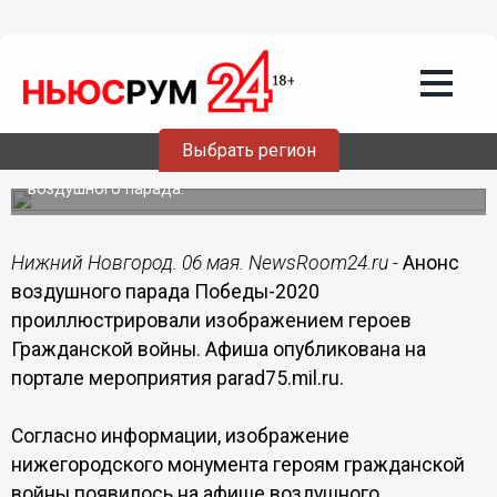
Подробно
06.05.2020
15:15
Героев ВОВ и Гражданской войны
вновь перепутали
Выбрать регион
Матросы Волжской военной флотилии украсили анонс
воздушного парада.
Нижний Новгород. 06 мая. NewsRoom24.ru -
Анонс
воздушного парада Победы-2020
проиллюстрировали изображением героев
Гражданской войны. Афиша опубликована на
портале мероприятия parad75.mil.ru.
Согласно информации, изображение
нижегородского монумента героям гражданской
войны появилось на афише воздушного