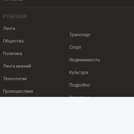
РУБРИКИ
Лента
Транспорт
Общество
Спорт
Политика
Недвижимость
Лента мнений
Культура
Технологии
Подробно
Происшествия
Здоровье
Экономика
ПОДПИСКА
Подпишись на рассылку NEWSROOM24
и будь
в курсе новостей в своём городе: