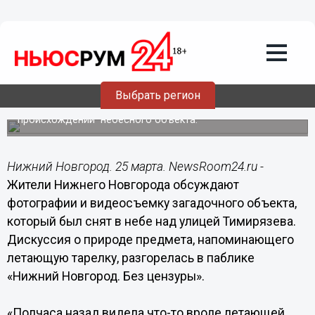
Подробно
25.03.2020
23:59
Жители Нижнего Новгорода сообщили
о светящемся НЛО
Выбрать регион
В соцсетях развернулась дискуссия о
происхождении небесного объекта.
Нижний Новгород. 25 марта. NewsRoom24.ru -
Жители Нижнего Новгорода обсуждают
фотографии и видеосъемку загадочного объекта,
который был снят в небе над улицей Тимирязева.
Дискуссия о природе предмета, напоминающего
летающую тарелку, разгорелась в паблике
«Нижний Новгород. Без цензуры».
«Полчаса назад видела что-то вроде летающей