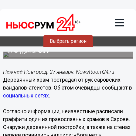
Подробно
27.01.2020
05:02
Вандалы-атеисты обезобразили храм
Выбрать регион
в Сарове
Их не удается найти.
Нижний Новгород. 27 января. NewsRoom24.ru -
Деревянный храм пострадал от рук саровских
вандалов-атеистов. Об этом очевидцы сообщают в
социальных сетях
.
Согласно информации, неизвестные расписали
граффити один из православных храмов в Сарове.
Снаружи деревянной постройки, а также на стенах
церкви появились надписи: «Бога нет!».