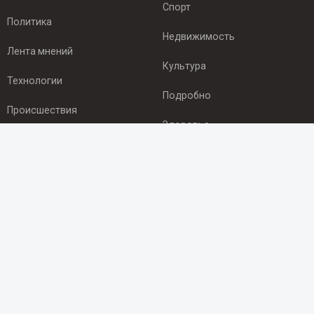
Спорт
Политика
Недвижимость
Лента мнений
Культура
Технологии
Подробно
Происшествия
Здоровье
Экономика
ПОДПИСКА
Подпишись на рассылку NEWSROOM24
и будь
в курсе новостей в своём городе:
Подписаться
© 2012 - 2025 ООО "Ньюсрум" (ИА Newsroom24 (Ньюсрум24).