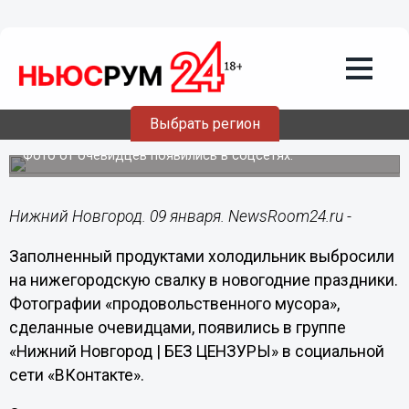
Подробно
09.01.2020
22:15
Холодильник с новогодними
разносолами оказался на
Выбрать регион
нижегородской свалке
Фото от очевидцев появились в соцсетях.
Нижний Новгород. 09 января. NewsRoom24.ru -
Заполненный продуктами холодильник выбросили
на нижегородскую свалку в новогодние праздники.
Фотографии «продовольственного мусора»,
сделанные очевидцами, появились в группе
«Нижний Новгород | БЕЗ ЦЕНЗУРЫ» в социальной
сети «ВКонтакте».