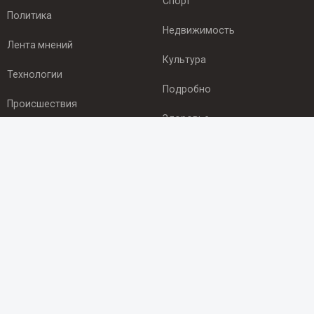
Спорт
Политика
Недвижимость
Лента мнений
Культура
Технологии
Подробно
Происшествия
Здоровье
Экономика
ПОДПИСКА
Подпишись на рассылку NEWSROOM24
и будь
в курсе новостей в своём городе:
Подписаться
© 2012 - 2025 ООО "Ньюсрум" (ИА Newsroom24 (Ньюсрум24).