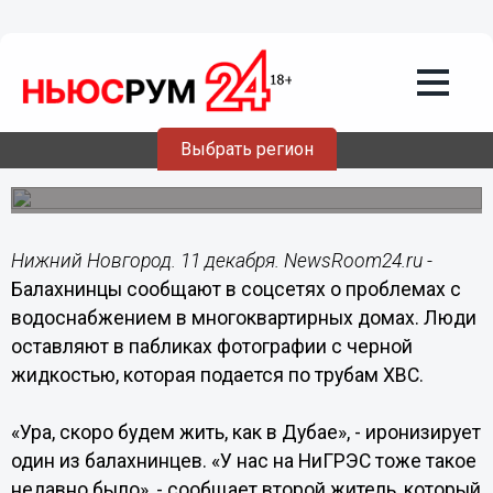
Подробно
11.12.2019
21:05
Водоснабжение Балахны нарушено из-
за утечки нефтепродуктов
Выбрать регион
Жители жалуются на невозможность пользоваться
водой из-под крана.
Нижний Новгород. 11 декабря. NewsRoom24.ru -
Балахнинцы сообщают в соцсетях о проблемах с
водоснабжением в многоквартирных домах. Люди
оставляют в пабликах фотографии с черной
жидкостью, которая подается по трубам ХВС.
«Ура, скоро будем жить, как в Дубае», - иронизирует
один из балахнинцев. «У нас на НиГРЭС тоже такое
недавно было», - сообщает второй житель, который