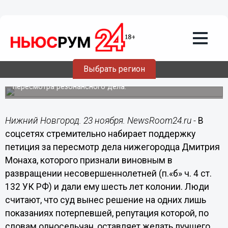
Подробно
23.11.2019
16:03
Нижегородская «Диана Шурыгина»
посадила двух односельчан
Выбрать регион
Знакомые и друзья одного из юношей добиваются
пересмотра резонансного дела.
Нижний Новгород. 23 ноября. NewsRoom24.ru -
В
соцсетях стремительно набирает поддержку
петиция за пересмотр дела нижегородца Дмитрия
Монаха, которого признали виновным в
развращении несовершеннолетней (п.«б» ч. 4 ст.
132 УК РФ) и дали ему шесть лет колонии. Люди
считают, что суд вынес решение на одних лишь
показаниях потерпевшей, репутация которой, по
словам односельчан, оставляет желать лучшего.