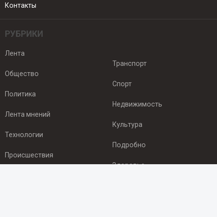
Контакты
РУБРИКИ
Лента
Транспорт
Общество
Спорт
Политика
Недвижимость
Лента мнений
Культура
Технологии
Подробно
Происшествия
Здоровье
Экономика
ПОДПИСКА
Подпишись на рассылку NEWSROOM24
и будь
в курсе новостей в своём городе: