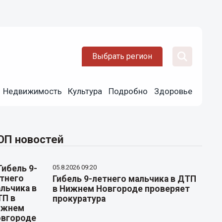
Выбрать регион
Недвижимость
Культура
Подробно
Здоровье
ОП новостей
05.8.2026 09:20
Гибель 9-летнего мальчика в ДТП
в Нижнем Новгороде проверяет
прокуратура