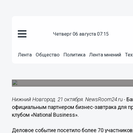
четверг 06 августа 07:15
Подробно
21.10.2019
15:07
Лента
Общество
Политика
Лента мнений
Тех
Банк УРАЛСИБ в Нижнем Новго
бизнес-завтрака «Пять шагов к
Деловое событие посетило более 70 участников
Нижний Новгород. 21 октября. NewsRoom24.ru -
Ба
официальным партнером бизнес-завтрака для п
клубом «National Business».
Деловое событие посетило более 70 участников