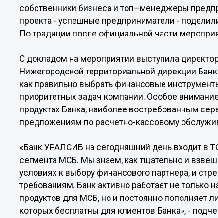
собственники бизнеса и топ–менеджеры предпр
проекта - успешные предприниматели - поделил
По традиции после официальной части мероприя
С докладом на мероприятии выступила директо
Нижегородской территориальной дирекции Банк
как правильно выбрать финансовые инструменты
приоритетных задач компании. Особое внимани
продуктах Банка, наиболее востребованным серв
предложениям по расчетно-кассовому обслужи
«Банк УРАЛСИБ на сегодняшний день входит в Т
сегмента МСБ. Мы знаем, как тщательно и взве
условиях к выбору финансового партнера, и стр
требованиям. Банк активно работает не только
продуктов для МСБ, но и постоянно пополняет л
которых бесплатны для клиентов Банка», - подч