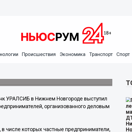
нологии
Происшествия
Экономика
Транспорт
Спорт
роде выступил партнером
 системе в бизнесе»
.
Т
нк УРАЛСИБ в Нижнем Новгороде выступил
редпринимателей, организованного деловым
, в числе которых частные предприниматели,