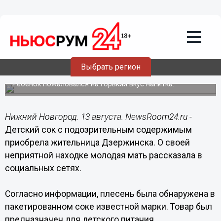
Подробно
13.08.2019
11:03
Страшную находку обнаружила
Выбрать регион
нижегородка в детском соке
Ребенок пожаловался на горький вкус напитка.
Нижний Новгород. 13 августа. NewsRoom24.ru -
Детский сок с подозрительным содержимым
приобрела жительница Дзержинска. О своей
неприятной находке молодая мать рассказала в
социальных сетях.
Согласно информации, плесень была обнаружена в
пакетированном соке известной марки. Товар был
предназначен для детского питания.