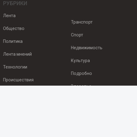
РУБРИКИ
Лента
Транспорт
Общество
Спорт
Политика
Недвижимость
Лента мнений
Культура
Технологии
Подробно
Происшествия
Здоровье
Экономика
ПОДПИСКА
Подпишись на рассылку NEWSROOM24
и будь
в курсе новостей в своём городе: