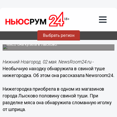
Подробно
02.05.2019
09:01
Необычную находку обнаружила в
Выбрать регион
свиной туше нижегородка
Мясо она купила в Лысково.
Нижний Новгород. 02 мая. NewsRoom24.ru -
Необычную находку обнаружила в свиной туше
нижегородка. Об этом она рассказала Newsroom24.
Нижегородка приобрела в одном из магазинов
города Лысково половину свиной туши. При
разделке мяса она обнаружила сломанную иголку
от шприца.