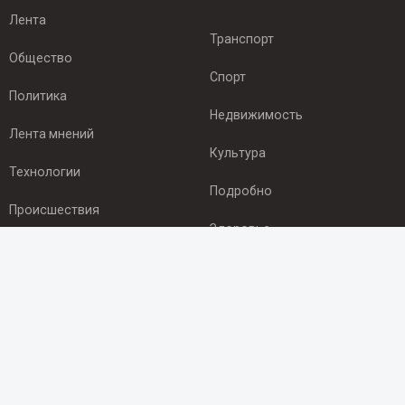
Лента
Транспорт
Общество
Спорт
Политика
Недвижимость
Лента мнений
Культура
Технологии
Подробно
Происшествия
Здоровье
Экономика
ПОДПИСКА
Подпишись на рассылку NEWSROOM24
и будь
в курсе новостей в своём городе: