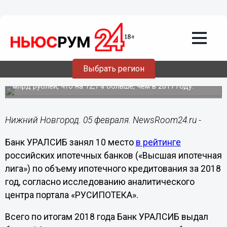
05.02.2019
12:46
Банк УРАЛСИБ вошел в Топ-10
рейтинга крупнейших ипотечных
банков по итогам 2018 года
Выбрать регион
Всего по итогам 2018 года Банк УРАЛСИБ выдал более
14 тысяч ипотечных кредитов на общую сумму свыше 30
млрд рублей, что на 12,7% больше, чем в 2017 году.
Нижний Новгород. 05 февраля. NewsRoom24.ru -
Банк УРАЛСИБ занял 10 место
в рейтинге
российских ипотечных банков («Высшая ипотечная
лига») по объему ипотечного кредитования за 2018
год, согласно исследованию аналитического
центра портала «РУСИПОТЕКА».
Всего по итогам 2018 года Банк УРАЛСИБ выдал