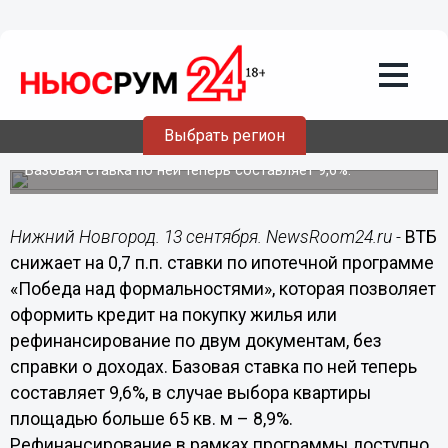
Подробно
13.09.2018
13:39
ВТБ снижает ставки на ипотеку по
Выбрать регион
двум документам
Базовая ставка по ней теперь составляет 9,6%.
Нижний Новгород. 13 сентября. NewsRoom24.ru -
ВТБ
снижает на 0,7 п.п. ставки по ипотечной программе
«Победа над формальностями», которая позволяет
оформить кредит на покупку жилья или
рефинансирование по двум документам, без
справки о доходах. Базовая ставка по ней теперь
составляет 9,6%, в случае выбора квартиры
площадью больше 65 кв. м – 8,9%.
Рефинансирование в рамках программы доступно