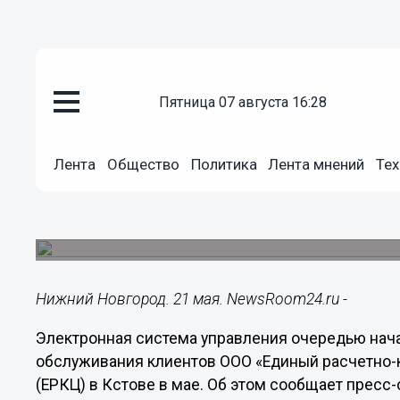
Подробно
пятница 07 августа 16:28
21.05.2018
10:46
В кстовском офисе ЕРКЦ внедр
Лента
Общество
Политика
Лента мнений
Тех
управления очередью
Подобная система уже больше года функционир
клиентов в Дзержинске.
Нижний Новгород. 21 мая. NewsRoom24.ru -
Электронная система управления очередью нача
обслуживания клиентов ООО «Единый расчетно-
(ЕРКЦ) в Кстове в мае. Об этом сообщает пресс