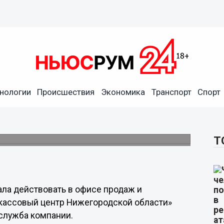
ена электронная система
нологии
Происшествия
Экономика
Транспорт
Спорт
ует в офисе продаж и обслуживания
Т
ла действовать в офисе продаж и
кассовый центр Нижегородской области»
-служба компании.