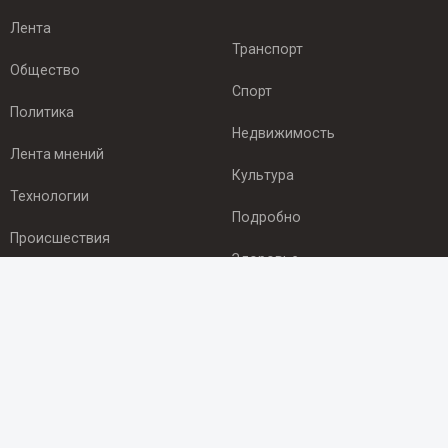
Лента
Транспорт
Общество
Спорт
Политика
Недвижимость
Лента мнений
Культура
Технологии
Подробно
Происшествия
Здоровье
Экономика
ПОДПИСКА
Подпишись на рассылку NEWSROOM24
и будь
в курсе новостей в своём городе: