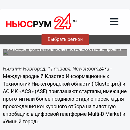
Подробно
11.01.2018
13:25
Объявлен прием заявок на участие в
проектах «АСЭ»
Выбрать регион
Для участия в конкурсе приглашаются стартапы,
имеющие прототип или более позднюю стадию проекта.
Нижний Новгород. 11 января. NewsRoom24.ru -
Международный Кластер Информационных
Технологий Нижегородской области (iCluster.pro) и
АО ИК «АСЭ» (ASE) приглашают стартапы, имеющие
прототип или более позднюю стадию проекта для
прохождения конкурсного отбора на пилотную
апробацию в цифровой платформе Multi-D Market и
«Умный город».