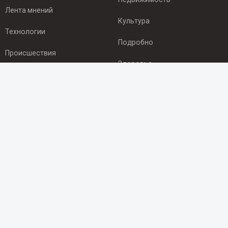
Лента мнений
Культура
Технологии
Подробно
Происшествия
Здоровье
Экономика
ПОДПИСКА
Подпишись на рассылку NEWSROOM24
и будь
в курсе новостей в своём городе:
Подписаться
© 2012 - 2025 ООО "Ньюсрум" (ИА Newsroom24 (Ньюсрум24).
Учредитель — ООО "Ньюсрум"
Свидетельство о регистрации СМИ ИА № ФС 77 - 45920 от 22.07.2011г.
выдано Федеральной службой по надзору в сфере связи,