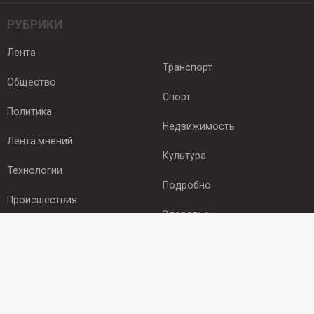
РУБРИКИ
Лента
Транспорт
Общество
Спорт
Политика
Недвижимость
Лента мнений
Культура
Технологии
Подробно
Происшествия
Здоровье
Экономика
ПОДПИСКА
Подпишись на рассылку NEWSROOM24
и будь
в курсе новостей в своём городе: