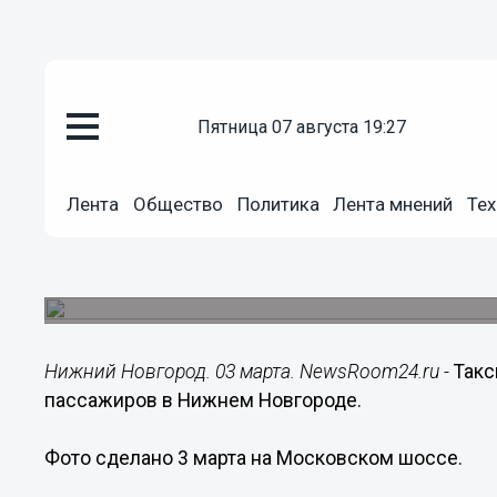
пятница 07 августа 19:27
Подробно
03.03.2016
14:26
Лента
Общество
Политика
Лента мнений
Тех
Такси с разбитыми стеклами 
Новгороду
Фото сделано на Московском шоссе.
Нижний Новгород. 03 марта. NewsRoom24.ru -
Такс
пассажиров в Нижнем Новгороде.
Фото сделано 3 марта на Московском шоссе.