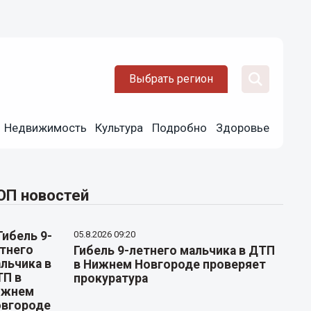
Выбрать регион
Недвижимость
Культура
Подробно
Здоровье
ОП новостей
05.8.2026 09:20
Гибель 9-летнего мальчика в ДТП
в Нижнем Новгороде проверяет
прокуратура