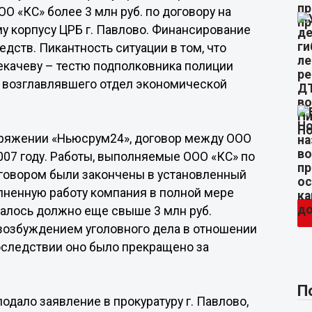
О «КС» более 3 млн руб. по договору на
у корпусу ЦРБ г. Павлово. Финансирование
едств. Пикантность ситуации в том, что
екачеву – тестю подполковника полиции
ни возглавлявшего отдел экономической
оряжении «Ньюсрум24», договор между ООО
007 году. Работы, выполняемые ООО «КС» по
оговором были закончены в установленный
олненную работу компания в полной мере
валось должно еще свыше 3 млн руб.
 возбуждением уголовного дела в отношении
последствии оно было прекращено за
П
подало заявление в прокуратуру г. Павлово,