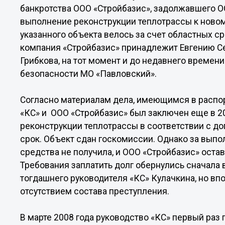
банкротства ООО «Стройбазис», задолжавшего ОО
выполнение реконструкции теплотрассы к новом
указанного объекта велось за счет областных ср
компания «Стройбазис» принадлежит Евгению С
Грибкова, на тот момент и до недавнего време
безопасности МО «Павловский».
Согласно материалам дела, имеющимся в расп
«КС» и ООО «Стройбазис» был заключен еще в 2
реконструкции теплотрассы в соответствии с д
срок. Объект сдан госкомиссии. Однако за вып
средства не получила, и ООО «Стройбазис» оста
Требования заплатить долг обернулись сначала
тогдашнего руководителя «КС» Кулачкина, но в
отсутствием состава преступления.
В марте 2008 года руководство «КС» первый раз 