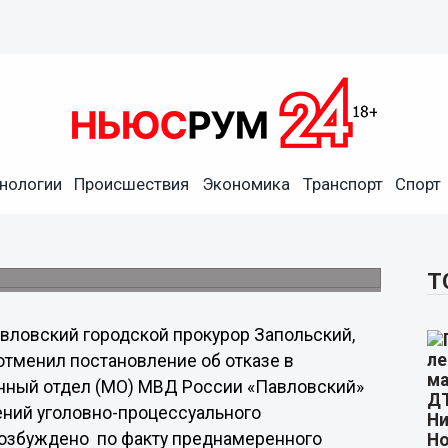
а о фиктивном банкротстве
лове Нижегородской области
нологии
Происшествия
Экономика
Транспорт
Спорт
новление об отказе в возбуждении
нкротства ООО «Стройбазис», вынесенное
нного отдела МВД России «Павловский».
Т
вловский городской прокурор Запольский,
отменил постановление об отказе в
онный отдел (МО) МВД России «Павловский»
ений уголовно-процессуального
возбуждено по факту преднамеренного