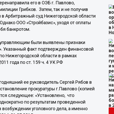
еренаправила его в ОЭБ г. Павлово,
илиции Грибков. Затем, так и не получив
ом в Арбитражный суд Нижегородской области
! Однако ООО «Стройбазис», уходя от оплаты
ебя банкротом.
м управляющим были выявлены признаки
». Указанный факт подтвержден финансовой
 по Нижегородской области в рамках
011 года по ст. 159 ч. 4 УК РФ
годняшний ее руководитель Сергей Рябов в
становление прокуратуры г.Павлово (копией
ется следующее: «Установлено, что
днократно по результатам проведенной
в возбуждении уголовного дела, а именно