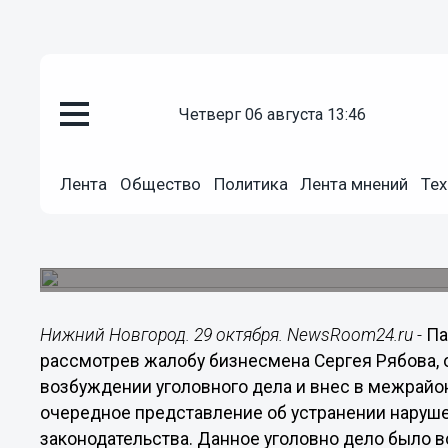
Подробно
четверг 06 августа 13:46
29.10.2015
16:02
Волокита в расследовании дел
выявлена прокуратурой в Пав
Лента
Общество
Политика
Лента мнений
Тех
Павловский городской прокурор отменил поста
уголовного дела по факту преднамеренного ба
отделом экономической безопасности межрайо
Нижний Новгород. 29 октября. NewsRoom24.ru -
Па
рассмотрев жалобу бизнесмена Сергея Рябова, 
возбуждении уголовного дела и внес в межрай
очередное представление об устранении наруш
законодательства. Данное уголовно дело было 