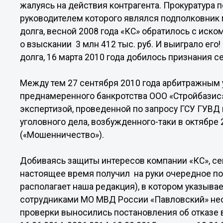
жалуясь на действия контрагента. Прокуратура п
руководителем которого являлся подполковник м
долга, весной 2008 года «КС» обратилось с иск
о взыскании 3 млн 412 тыс. руб. И выиграло его
долга, 16 марта 2010 года добилось признания с
Между тем 27 сентября 2010 года арбитражны
преднамеренного банкротства ООО «Стройбазис
экспертизой, проведенной по запросу ГСУ ГУВД
уголовного дела, возбужденного-таки в октябре 2
(«Мошенничество»).
Добиваясь защиты интересов компании «КС», се
настоящее время получил на руки очередное по
располагает наша редакция), в котором указыва
сотрудниками МО МВД России «Павловский» нео
проверки выносились постановления об отказе 