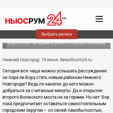
Подробно
19.06.2015
12:22
В чем секрет успехов Бора?
Выбрать регион
Агентство Newsroom24 выяснило, почему инвесторы
предпочитают вкладывать деньги в борскую экономику.
Нижний Новгород. 19 июня. NewsRoom24.ru -
Сегодня все чаще можно услышать рассуждения:
не пора ли Бору стать новым районом Нижнего
Новгорода? Ведь по канатке до него можно
добраться за считанные минуты. Да и открытие
второго Волжского моста не за горами. Но нет: Бор
пока предпочитает оставаться самостоятельным
городским округом – со своей самобытностью,