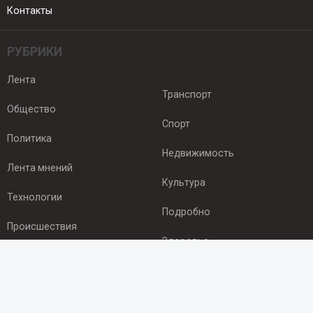
Контакты
РУБРИКИ
Лента
Транспорт
Общество
Спорт
Политика
Недвижимость
Лента мнений
Культура
Технологии
Подробно
Происшествия
Здоровье
Экономика
ПОДПИСКА
Подпишись на рассылку NEWSROOM24
и будь
в курсе новостей в своём городе: