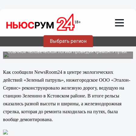
Нижегородский «Эталон-Сервис»
реконструировал железную дорогу:
пропала стрелка, а рельсы теперь
разной высоты
В Нижегородской области возле станции Зелецино,
Выбрать регион
всего в полу километре от нефтеперерабатывающего
комплекса «Лукойл-Нефтепродукт» с нарушениями
обычной человеческой логики проведен «ремонт» путей.
Как сообщили
NewsRoom
24 в центре экологических
действий «Зеленый патруль», нижегородское ООО «Эталон-
Сервис» реконструировало железную дорогу, ведущую на
станцию Зеленино в Кстовском районе. В итоге рельсы
оказались разной высоты и ширины, а железнодорожная
стрелка, которая до ремонта находилась на путях, была
вообще демонтирована.