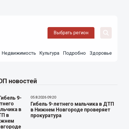
Выбрать регион
Недвижимость
Культура
Подробно
Здоровье
ОП новостей
05.8.2026 09:20
Гибель 9-летнего мальчика в ДТП
в Нижнем Новгороде проверяет
прокуратура