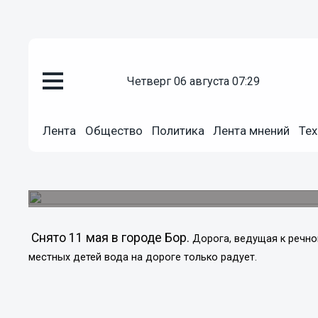
четверг 06 августа 07:29
Подробно
Лента
Общество
Политика
Лента мнений
Тех
11.05.2013
23:06
Дорога закрыта из-за паводка
Снято 11 мая в городе Бор.
Дорога, ведущая к речно
местных детей вода на дороге только радует.