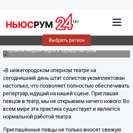
Подробно
14.11.2012
04:17
Деятели искусств прокомментировали
премьеру «Аиды» в нижегородском
оперном театре
Выбрать регион
Своим мнением о премьере поделились Дмитрий
Суханов, Андрей Седов и Эдуард Пастухов.
«В нижегородском оперном театре на
сегодняшний день штат солистов укомплектован
настолько, что позволяет полностью обеспечивать
репертуар, идущий на нашей сцене. Приглашая
певцов в театр, мы не открываем ничего нового. Во
всём мире эта практика существует и является
нормальной работой театра.
Приглашённые певцы не только вносят свежую