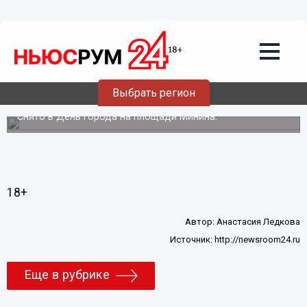
Подробно
12.09.2011
04:28
Выбрать регион
Поросячья работа
Снято в День города на площади Минина.
18+
Автор:
Анастасия Ледкова
Источник:
http://newsroom24.ru
Еще в рубрике