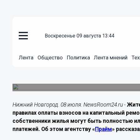
Экономика
воскресенье 09 августа 13:44
08.07.2026
18:00
Нижегородцам объяснили, когд
Лента
Общество
Политика
Лента мнений
Тех
капремонт
Обязанность по оплате распространяется на бо
отдельных категорий предусмотрены льготы и
Нижний Новгород. 08 июля. NewsRoom24.ru -
Жите
правилах оплаты взносов на капитальный ремо
собственники жилья могут быть полностью и
платежей. Об этом агентству «
Прайм
» рассказ