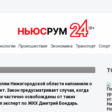
а можно не платить за
нологии
Происшествия
Экономика
Транспорт
Спорт
льшинство собственников жилья, однако для
 исключения
Т
лям Нижегородской области напомнили о
нт. Закон предусматривает случаи, когда
ли частично освобождены от таких
ал эксперт по ЖКХ Дмитрий Бондарь.