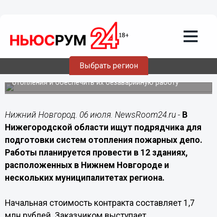
Экономика
06.07.2026
09:20
Нижегородские пожарные депо
подготовят к отопительному сезону за
1,7 млн
Выбрать регион
Подрядчику предстоит привести в порядок системы
отопления и обеспечить их безаварийную работу
Нижний Новгород. 06 июля. NewsRoom24.ru -
В
Нижегородской области ищут подрядчика для
подготовки систем отопления пожарных депо.
Работы планируется провести в 12 зданиях,
расположенных в Нижнем Новгороде и
нескольких муниципалитетах региона.
Начальная стоимость контракта составляет 1,7
млн рублей. Заказчиком выступает