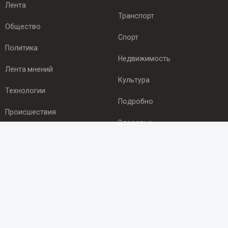
Лента
Транспорт
Общество
Спорт
Политика
Недвижимость
Лента мнений
Культура
Технологии
Подробно
Происшествия
Здоровье
Экономика
ПОДПИСКА
Подпишись на рассылку NEWSROOM24
и будь
в курсе новостей в своём городе:
Подписаться