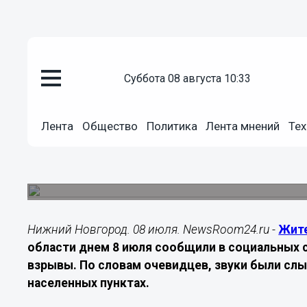
Происшествия
суббота 08 августа 10:33
08.07.2026
19:15
Жители Кстовского округа соо
Лента
Общество
Политика
Лента мнений
Тех
днем 8 июля
Очевидцы рассказали о звуках, похожих на в
причинах пока не поступало.
Нижний Новгород. 08 июля. NewsRoom24.ru -
Жит
области днем 8 июля сообщили в социальных 
взрывы. По словам очевидцев, звуки были сл
населенных пунктах.