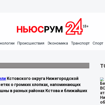
бщили о громких хлопках
нологии
Происшествия
Экономика
Транспорт
Спорт
зрывы. Официальных комментариев о
Т
ели
Кстовского округа Нижегородской
сетях о громких хлопках, напоминающих
ышны в разных районах Кстова и ближайших