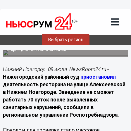
Происшествия
08.07.2026
20:00
Суд закрыл ресторан в центре
Нижнего Новгорода на 70 суток
Выбрать регион
Работу заведения приостановили после массового
обращения посетителей к врачам с признаками
инфекционного заболевания.
Нижний Новгород. 08 июля. NewsRoom24.ru -
Нижегородский районный суд
приостановил
деятельность ресторана на улице Алексеевской
в Нижнем Новгороде. Заведение не сможет
работать 70 суток после выявленных
санитарных нарушений, сообщили в
региональном управлении Роспотребнадзора.
Поводом для проверки стало массовое