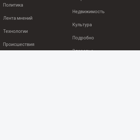
Политика
Недвижимость
Лента мнений
Культура
Технологии
Подробно
Происшествия
Здоровье
Экономика
ПОДПИСКА
Подпишись на рассылку NEWSROOM24
и будь
в курсе новостей в своём городе:
Подписаться
© 2012 - 2025 ООО "Ньюсрум" (ИА Newsroom24 (Ньюсрум24).
Учредитель — ООО "Ньюсрум"