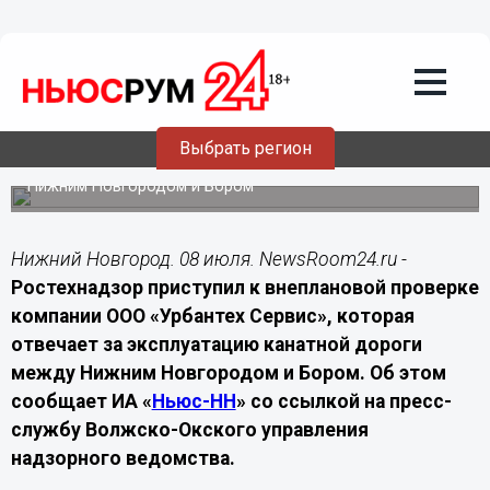
08.07.2026
13:40
Ростехнадзор начал проверку после
остановки канатной дороги в Нижнем
Новгороде
Выбрать регион
Специалисты оценят состояние оборудования и
возможные причины остановки переправы между
Нижним Новгородом и Бором
Нижний Новгород. 08 июля. NewsRoom24.ru -
Ростехнадзор приступил к внеплановой проверке
компании ООО «Урбантех Сервис», которая
отвечает за эксплуатацию канатной дороги
между Нижним Новгородом и Бором. Об этом
сообщает ИА «
Ньюс-НН
» со ссылкой на пресс-
службу Волжско-Окского управления
надзорного ведомства.