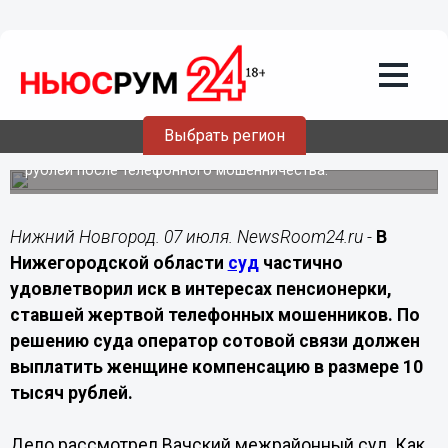
Происшествия
07.07.2026
21:40
Нижегородка отсудила компенсацию у
оператора связи после звонка
мошенников
Выбрать регион
Суд обязал оператора выплатить пенсионерке 10 тысяч
рублей после телефонного мошенничества.
Нижний Новгород. 07 июля. NewsRoom24.ru -
В
Нижегородской области
суд
частично
удовлетворил иск в интересах пенсионерки,
ставшей жертвой телефонных мошенников. По
решению суда оператор сотовой связи должен
выплатить женщине компенсацию в размере 10
тысяч рублей.
Дело рассмотрел Вачский межрайонный суд. Как