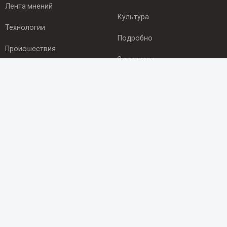
Лента мнений
Культура
Технологии
Подробно
Происшествия
Здоровье
Экономика
ПОДПИСКА
Подпишись на рассылку NEWSROOM24
и будь
в курсе новостей в своём городе:
Подписаться
© 2012 - 2025 ООО "Ньюсрум" (ИА Newsroom24 (Ньюсрум24).
Учредитель — ООО "Ньюсрум"
Свидетельство о регистрации СМИ ИА № ФС 77 - 45920 от 22.07.2011г.
выдано Федеральной службой по надзору в сфере связи,
информационных технологий и массовый коммуникаций.