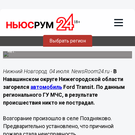
04.07.2026
16:00
Автомобиль загорелся в Позднякове
из-за неисправности
электрооборудования
Выбрать регион
Пожар произошел в селе Поздняково из-за
неисправности электрооборудования. Пострадавших
нет.
Нижний Новгород. 04 июля. NewsRoom24.ru -
В
Навашинском округе Нижегородской области
загорелся
автомобиль
Ford Transit. По данным
регионального ГУ МЧС, в результате
происшествия никто не пострадал.
Возгорание произошло в селе Поздняково.
Предварительно установлено, что причиной
пожара стала неисправность