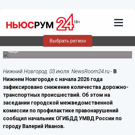
Происшествия
03.07.2026
21:40
Количество ДТП в Нижнем Новгороде
снизилось с начала 2026 года
Выбрать регион
Число аварий, погибших и пострадавших уменьшилось,
однако ДТП с электровелосипедами стали происходить
чаще.
Нижний Новгород. 03 июля. NewsRoom24.ru -
В
Нижнем Новгороде с начала 2026 года
зафиксировано снижение количества дорожно-
транспортных происшествий. Об этом на
заседании городской межведомственной
комиссии по профилактике правонарушений
сообщил начальник ОГИБДД УМВД России по
городу Валерий Иванов.