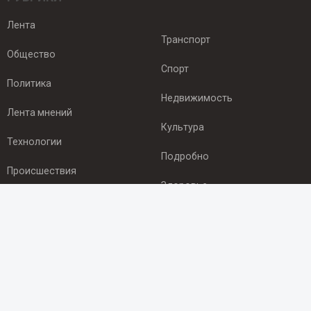
Лента
Транспорт
Общество
Спорт
Политика
Недвижимость
Лента мнений
Культура
Технологии
Подробно
Происшествия
Здоровье
Экономика
ПОДПИСКА
Подпишись на рассылку NEWSROOM24
и будь
в курсе новостей в своём городе: